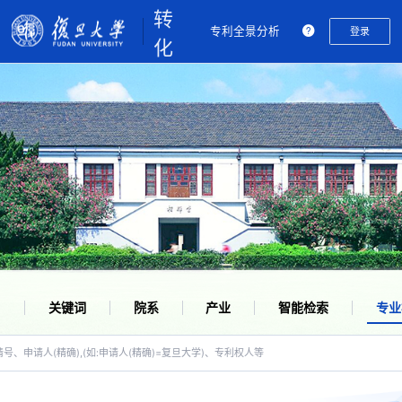
转
专利全景分析
登录
化
公
共
服
务
平
台
名
关键词
院系
产业
智能检索
专业